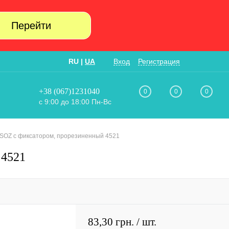
Перейти
RU
|
UA
Вход
Регистрация
+38 (067)1231040
0
0
0
с 9:00 до 18:00 Пн-Вс
 SOZ с фиксатором, прорезиненный 4521
 4521
83,30 грн.
/ шт.