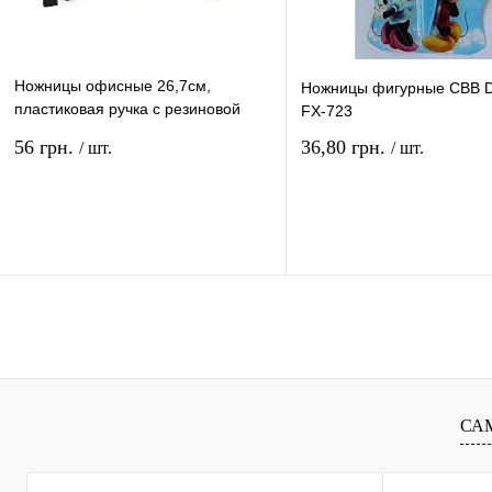
Ножницы офисные 26,7см,
Ножницы фигурные СВВ 
пластиковая ручка с резиновой
FX-723
вставкой 330026
56 грн.
36,80 грн.
/ шт.
/ шт.
В корзину
В ко
Купить в 1 клик
Сравнение
Купить в 1 клик
Сравн
В избранное
В
В избранное
наличии
наличи
СА