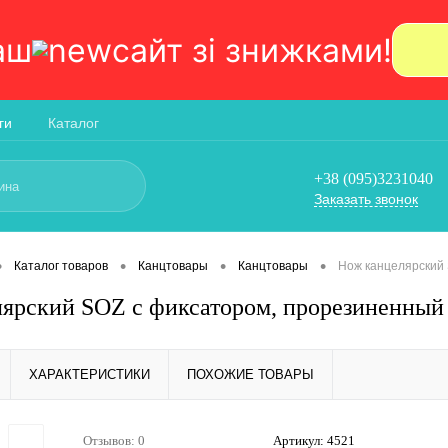
аш
сайт зi знижками!
ги
Каталог
+38 (095)3231040
Заказать звонок
•
•
•
•
Каталог товаров
Канцтовары
Канцтовары
Нож канцелярский
ярский SOZ с фиксатором, прорезиненный
ХАРАКТЕРИСТИКИ
ПОХОЖИЕ ТОВАРЫ
Отзывов: 0
Артикул:
4521