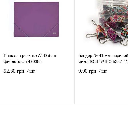
наличии
наличи
Папка на резинке А4 Datum
Биндер № 41 мм шириной
фиолетовая 490358
микс ПОШТУЧНО 5387-41
52,30 грн.
9,90 грн.
/ шт.
/ шт.
В корзину
В ко
Купить в 1 клик
Сравнение
Купить в 1 клик
Сравн
В избранное
В
В избранное
наличии
наличи