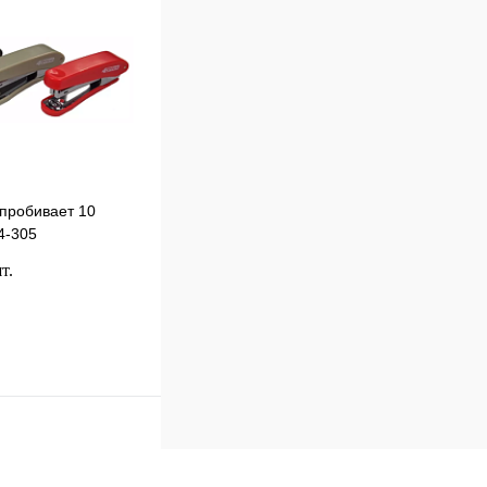
наличии
пробивает 10
 4-305
т.
В корзину
к
Сравнение
В
наличии