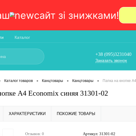
аш
сайт зi знижками!
ги
Каталог
+38 (095)3231040
Заказать звонок
•
•
•
•
Каталог товаров
Канцтовары
Канцтовары
Папка на кнопке А
нопке А4 Economix синяя 31301-02
ХАРАКТЕРИСТИКИ
ПОХОЖИЕ ТОВАРЫ
Отзывов: 0
Артикул:
31301-02