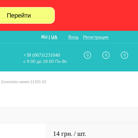
Перейти
RU
|
UA
Вход
Регистрация
+38 (067)1231040
0
0
0
с 9:00 до 18:00 Пн-Вс
4 Economix синяя 31301-02
14 грн.
/ шт.