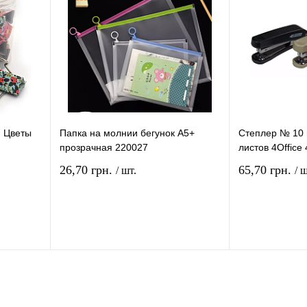
и
наличии
 Цветы
Папка на молнии бегунок А5+
Степлер № 10 
прозрачная 220027
листов 4Office
26,70 грн.
65,70 грн.
/ шт.
/ ш
рзину
В корзину
ение
Купить в 1 клик
Сравнение
Купить в 1 кли
В
В избранное
В
В избранное
и
наличии