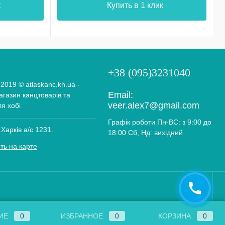
к
Купить в 1 клик
+38 (095)3231040
 2019 © atlaskanc.kh.ua -
Email:
газин канцтоварів та
veer.alex7@gmail.com
ля хобі
Графік роботи Пн-ВС: з 9:00 до
 Харків а/с 1231.
18:00 Сб, Нд: вихідний
ть на карте
ИЕ
0
ИЗБРАННОЕ
0
КОРЗИНА
0