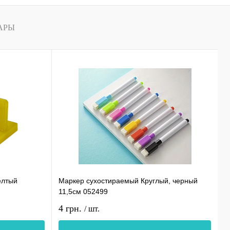
АРЫ
елтый
Маркер сухостираемый Круглый, черный
С
11,5см 052499
0
4 грн.
1
/ шт.