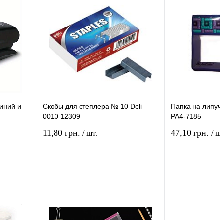
иний и
Скобы для степлера № 10 Deli
Папка на липу
0010 12309
PA4-7185
11,80 грн.
47,10 грн.
/ шт.
/ ш
рзину
В корзину
ение
Купить в 1 клик
Сравнение
Купить в 1 кли
В
В избранное
В
В избранное