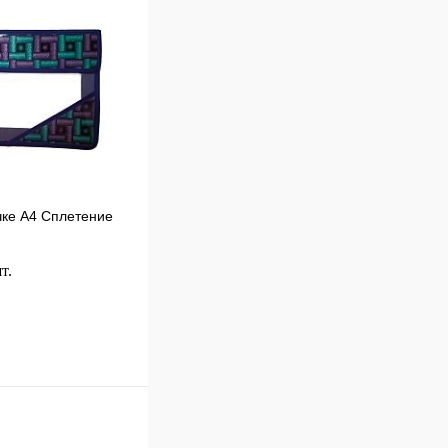
чке А4 Сплетение
т.
В корзину
к
Сравнение
В