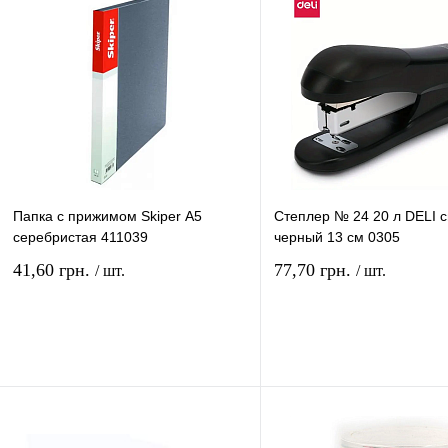
Папка с прижимом Skiper А5
Степлер № 24 20 л DELІ с
серебристая 411039
черный 13 см 0305
41,60 грн.
77,70 грн.
/ шт.
/ шт.
В корзину
В ко
Купить в 1 клик
Сравнение
Купить в 1 клик
Сравн
В избранное
В
В избранное