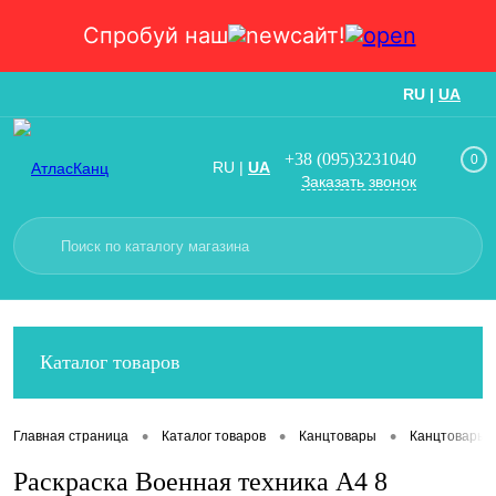
Спробуй наш
сайт!
RU
|
UA
Вход
Регистрация
+38 (095)3231040
0
RU
|
UA
Заказать звонок
Каталог товаров
•
•
•
Главная страница
Каталог товаров
Канцтовары
Канцтовары
Раскраска Военная техника А4 8