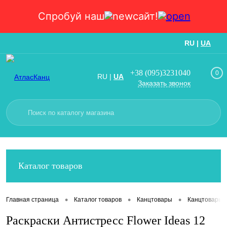
Спробуй наш
сайт!
RU
|
UA
Вход
Регистрация
+38 (095)3231040
0
RU
|
UA
Заказать звонок
Каталог товаров
•
•
•
Главная страница
Каталог товаров
Канцтовары
Канцтовары
Раскраски Антистресс Flower Ideas 12