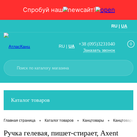
Спробуй наш
сайт!
RU
|
UA
Вход
Регистрация
+38 (095)3231040
0
RU
|
UA
Заказать звонок
Каталог товаров
•
•
•
Главная страница
Каталог товаров
Канцтовары
Канцтовары
Ручка гелевая, пишет-стирает, Axent