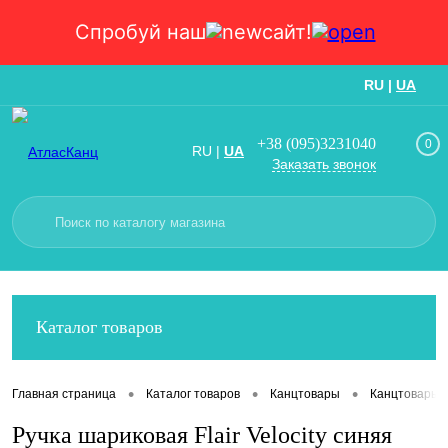
Спробуй наш
сайт!
RU
|
UA
Вход
Регистрация
+38 (095)3231040
0
RU
|
UA
Заказать звонок
Каталог товаров
•
•
•
Главная страница
Каталог товаров
Канцтовары
Канцтовары
Ручка шариковая Flair Velocity синяя