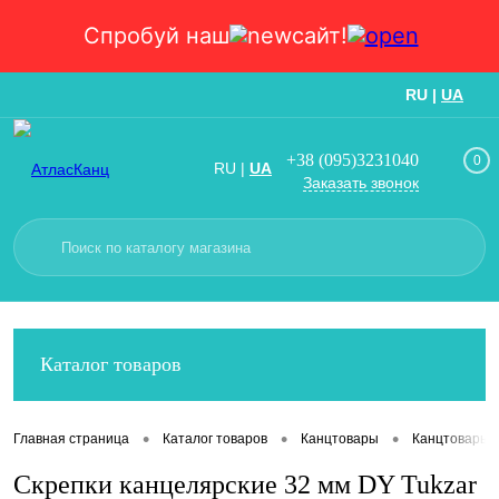
Спробуй наш
сайт!
RU
|
UA
Вход
Регистрация
+38 (095)3231040
0
RU
|
UA
Заказать звонок
Каталог товаров
•
•
•
Главная страница
Каталог товаров
Канцтовары
Канцтовары
Скрепки канцелярские 32 мм DY Tukzar