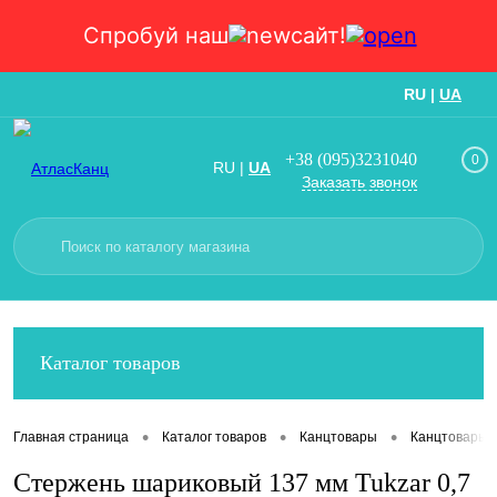
Спробуй наш
сайт!
RU
|
UA
Вход
Регистрация
+38 (095)3231040
0
RU
|
UA
Заказать звонок
Каталог товаров
•
•
•
Главная страница
Каталог товаров
Канцтовары
Канцтовары
Стержень шариковый 137 мм Tukzar 0,7