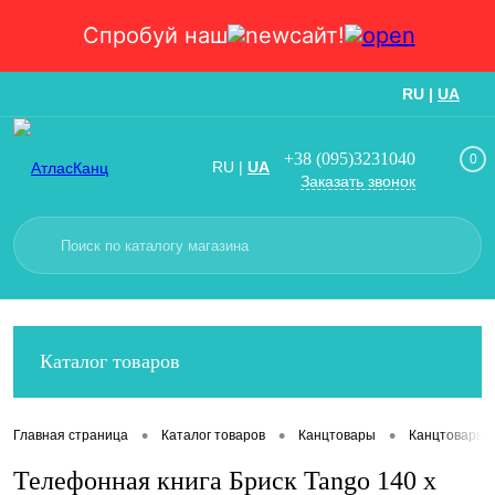
Спробуй наш
сайт!
RU
|
UA
Вход
Регистрация
+38 (095)3231040
0
RU
|
UA
Заказать звонок
Каталог товаров
•
•
•
Главная страница
Каталог товаров
Канцтовары
Канцтовары
Телефонная книга Бриск Tango 140 х