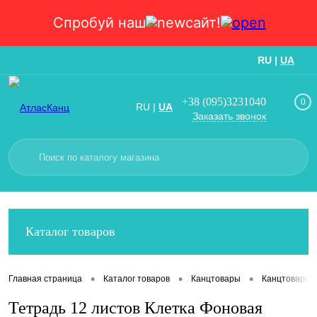
Спробуй наш
сайт!
RU
|
UA
Вход
Регистрация
+38 (095)3231040
0
RU
|
UA
Заказать звонок
Каталог товаров
•
•
•
Главная страница
Каталог товаров
Канцтовары
Канцтовары
Тетрадь 12 листов Клетка Фоновая