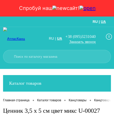
Спробуй наш
сайт!
RU
|
UA
Вход
Регистрация
+38 (095)3231040
0
RU
|
UA
Заказать звонок
Каталог товаров
•
•
•
Главная страница
Каталог товаров
Канцтовары
Канцтовары
Ценник 3,5 х 5 см цвет микс U-00027