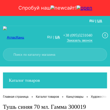
Спробуй наш
сайт!
RU
|
UA
Вход
Регистрация
+38 (095)3231040
0
RU
|
UA
Заказать звонок
Каталог товаров
•
•
•
Главная страница
Каталог товаров
Канцтовары
Художествен
Тушь синяя 70 мл. Гамма 300019