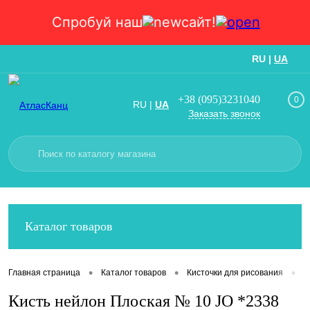
Спробуй наш
сайт!
RU
|
UA
Вход
Регистрация
+38 (095)3231040
0
RU
|
UA
Заказать звонок
Каталог товаров
•
•
•
Главная страница
Каталог товаров
Кисточки для рисования
К
Кисть нейлон Плоская № 10 JO *2338