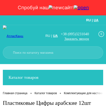
Спробуй наш
сайт!
RU
|
UA
Вход
Регистрация
+38 (095)3231040
0
RU
|
UA
Заказать звонок
Каталог товаров
•
•
Главная страница
Каталог товаров
Комплектующие для настенных
Пластиковые Цифры арабские 12шт