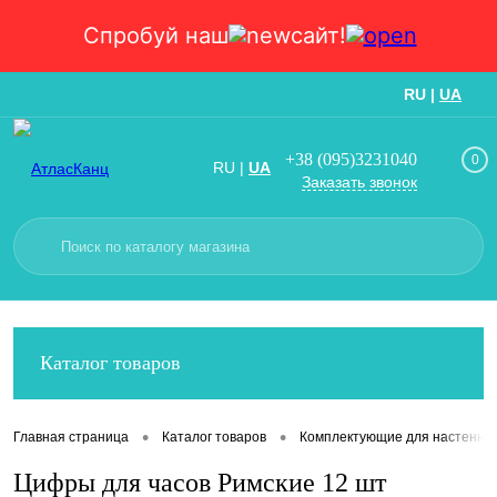
Спробуй наш
сайт!
RU
|
UA
Вход
Регистрация
+38 (095)3231040
0
RU
|
UA
Заказать звонок
Каталог товаров
•
•
Главная страница
Каталог товаров
Комплектующие для настенных
Цифры для часов Римские 12 шт