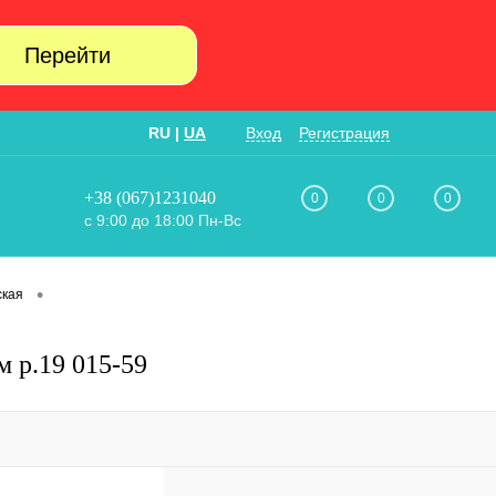
Перейти
RU
|
UA
Вход
Регистрация
+38 (067)1231040
0
0
0
с 9:00 до 18:00 Пн-Вс
•
ская
 р.19 015-59