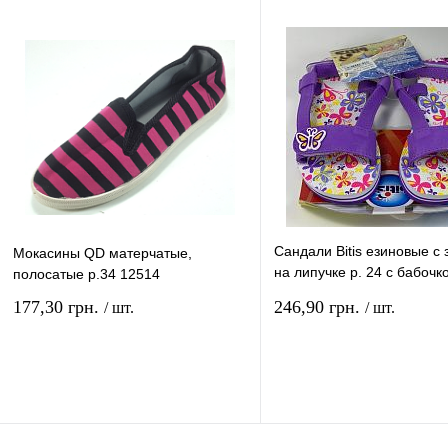
Купить в 1 клик
Сравнение
Купить в 1 клик
Сравн
В избранное
В
В избранное
наличии
наличи
Сандали Bitis езиновые с
Мокасины QD матерчатые,
на липучке р. 24 с бабочк
полосатые р.34 12514
б / к
177,30 грн.
246,90 грн.
/ шт.
/ шт.
В корзину
В ко
Купить в 1 клик
Сравнение
Купить в 1 клик
Сравн