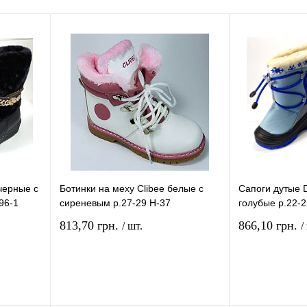
черные с
Ботинки на меху Clibee белые с
Сапоги дутые 
96-1
сиреневым р.27-29 Н-37
голубые р.22-
813,70 грн.
866,10 грн.
/ шт.
/
рзину
В корзину