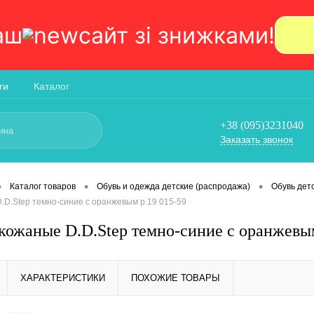
аш
сайт зi знижками!
ги
Каталог
+38 (095)3231040
Заказать звонок
•
•
•
Каталог товаров
Обувь и одежда детские (распродажа)
Обувь дет
.D.Step темно-синие с оранжевым р.19 015-59
кожаные D.D.Step темно-синие с оранжевым
ХАРАКТЕРИСТИКИ
ПОХОЖИЕ ТОВАРЫ