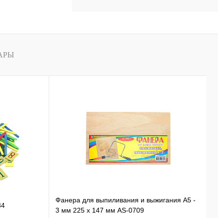
В
наличии
АРЫ
Фанера для выпиливания и выжигания А5 -
П
34
3 мм 225 х 147 мм AS-0709
п