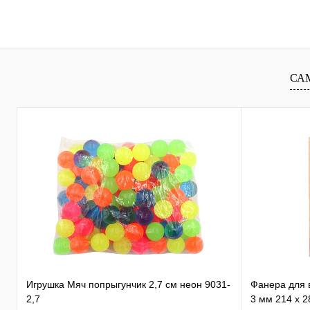
В избранное
В
В избранное
наличии
наличи
СА
Игрушка Мяч попрыгунчик 2,7 см неон 9031-
Фанера для 
2,7
3 мм 214 х 