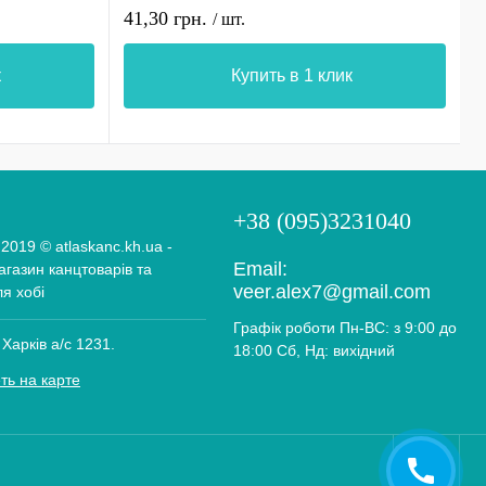
41,30 грн.
1
/ шт.
к
Купить в 1 клик
+38 (095)3231040
 2019 © atlaskanc.kh.ua -
Email:
газин канцтоварів та
veer.alex7@gmail.com
ля хобі
Графік роботи Пн-ВС: з 9:00 до
 Харків а/с 1231.
18:00 Сб, Нд: вихідний
ть на карте