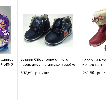
ение
Купить в 1 клик
Сравнение
Купить в 1 кли
В
В избранное
В
В избранное
и
наличии
 задником
Ботинки Clibee темно-синие, с
Сапоги на мех
ой 14940
паровозиком, на шнурках и змейке
р.27-28 Н-51
р. 21-25 F-33
502,60 грн.
761,50 грн.
/ шт.
/
рзину
В корзину
ение
Купить в 1 клик
Сравнение
Купить в 1 кли