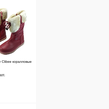
к
Сравнение
В
наличии
у Clibee коралловые
 шт.
В корзину
к
Сравнение