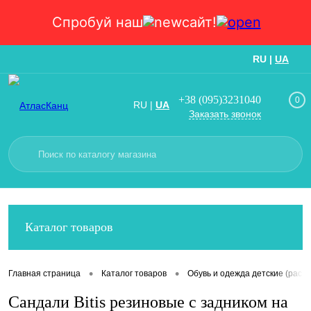
Спробуй наш
сайт!
RU
|
UA
Вход
Регистрация
+38 (095)3231040
0
RU
|
UA
Заказать звонок
Каталог товаров
•
•
Главная страница
Каталог товаров
Обувь и одежда детские (расп
Сандали Bitis резиновые с задником на