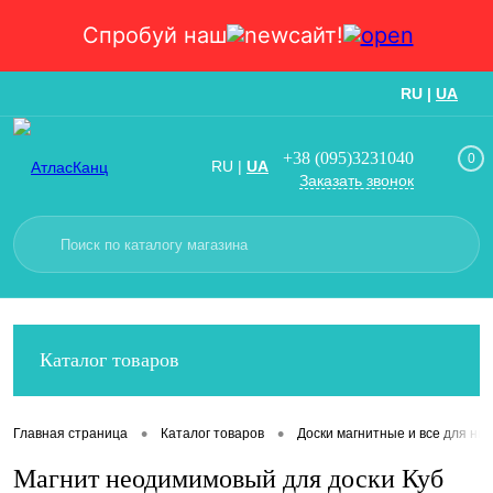
Спробуй наш
сайт!
RU
|
UA
Вход
Регистрация
+38 (095)3231040
0
RU
|
UA
Заказать звонок
Каталог товаров
•
•
Главная страница
Каталог товаров
Доски магнитные и все для них
Магнит неодимимовый для доски Куб