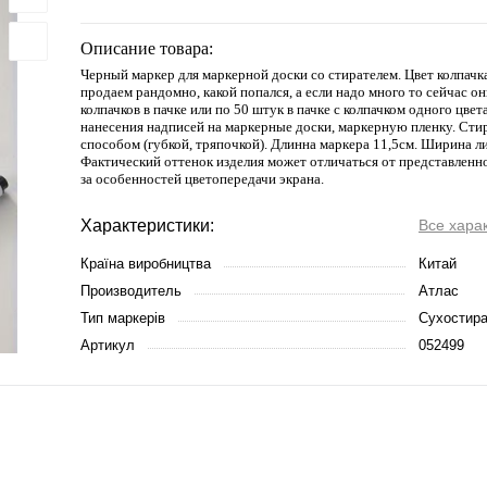
Описание товара:
Черный маркер для маркерной доски со стирателем. Цвет колпачк
продаем рандомно, какой попался, а если надо много то сейчас он
колпачков в пачке или по 50 штук в пачке с колпачком одного цвет
нанесения надписей на маркерные доски, маркерную пленку. Сти
способом (губкой, тряпочкой). Длинна маркера 11,5см. Ширина л
Фактический оттенок изделия может отличаться от представленно
за особенностей цветопередачи экрана.
Характеристики:
Все хара
Країна виробництва
Китай
Производитель
Атлас
Тип маркерів
Сухостир
Артикул
052499