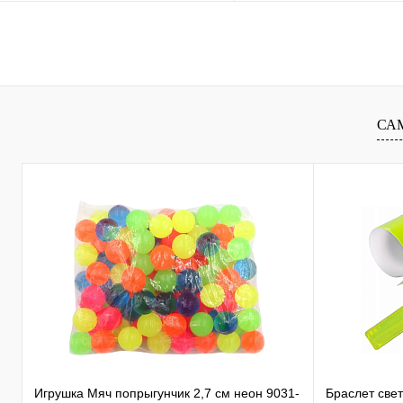
Купить в 1 клик
Сравнение
Купить в 1 клик
Сравн
В избранное
В
В избранное
наличии
наличи
СА
Игрушка Мяч попрыгунчик 2,7 см неон 9031-
Браслет све