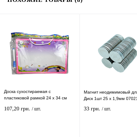
Доска сухостираемая с
Магнит неодимимовый дл
пластиковой рамкой 24 х 34 см
Диск 1шт 25 х 1,9мм 0702
921317
107,20 грн.
33 грн.
/ шт.
/ шт.
В корзину
В ко