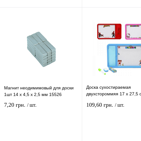
Купить в 1 клик
Сравнение
Купить в 1 клик
Сравн
В избранное
В
В избранное
наличии
наличи
Доска сухостираемая
Магнит неодимимовый для доски
двухстороммяя 17 х 27,5 
1шт 14 х 4,5 х 2,5 мм 15526
губкой, маркером м мело
7,20 грн.
109,60 грн.
/ шт.
/ шт.
В корзину
В ко