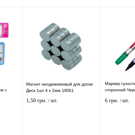
ение
Купить в 1 клик
Сравнение
Купить в 1 кли
В
В избранное
В
В избранное
и
наличии
Маркер сухост
Магнит неодимимовый для доски
см с
сторонний Чер
Диск 1шт 4 х 2мм 18061
м 3610
08935
1,50 грн.
6 грн.
/ шт.
/ шт.
рзину
В корзину