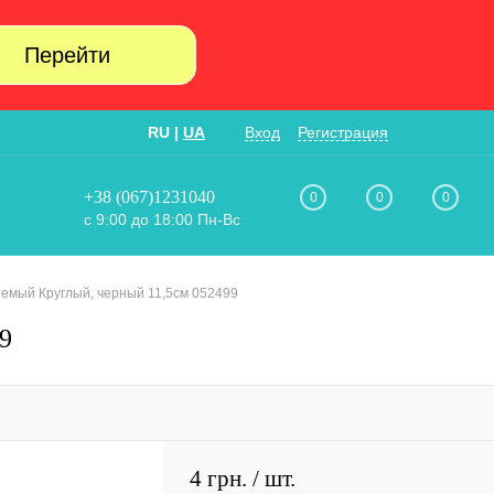
Перейти
RU
|
UA
Вход
Регистрация
+38 (067)1231040
0
0
0
с 9:00 до 18:00 Пн-Вс
емый Круглый, черный 11,5см 052499
9
4 грн.
/ шт.