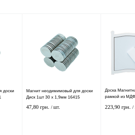
Доска Магнитн
я доски
Магнит неодимимовый для доски
рамкой из МДФ
1
Диск 1шт 30 х 1,9мм 16415
7029
47,80 грн.
223,90 грн.
/ шт.
/
рзину
В корзину