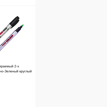
к
Сравнение
В
наличии
ираемый 2-х
но-Зеленый круглый
В корзину