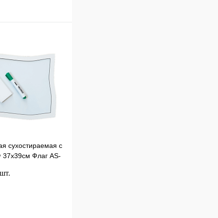
ая сухостираемая с
 37х39см Флаг AS-
 шт.
В корзину