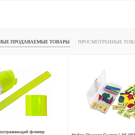
ение
Купить в 1 клик
Сравнение
Купить в 1 кли
В
В избранное
В
В избранное
и
наличии
МЫЕ ПРОДАВАЕМЫЕ ТОВАРЫ
ПРОСМОТРЕННЫЕ ТОВ
тоотражающий фликер
Набор "Учимся Считать" AS-00