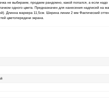
чка не выбираем, продаем рандомно, какой попался, а если надо 
олпачком одного цвета. Предназначен для нанесения надписей на м
ой). Длинна маркера 11,5см. Ширина линии 2 мм Фактический отте
стей цветопередачи экрана.
ий