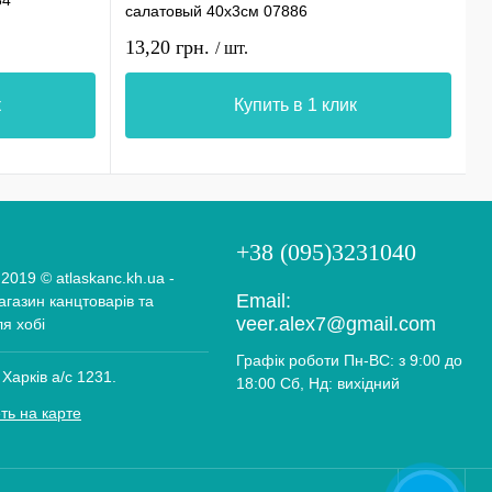
о
салатовый 40х3см 07886
и
13,20 грн.
1
/ шт.
к
Купить в 1 клик
+38 (095)3231040
 2019 © atlaskanc.kh.ua -
Email:
газин канцтоварів та
veer.alex7@gmail.com
ля хобі
Графік роботи Пн-ВС: з 9:00 до
 Харків а/с 1231.
18:00 Сб, Нд: вихідний
ть на карте