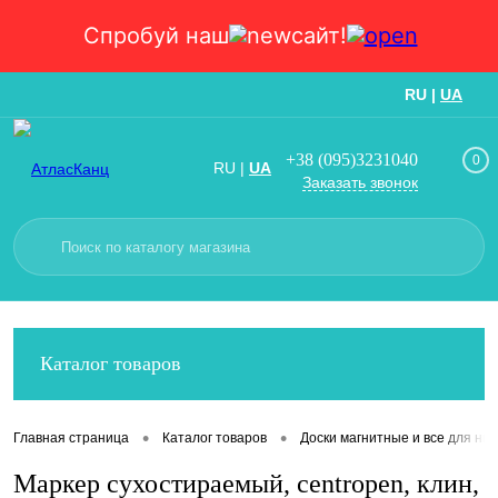
Спробуй наш
сайт!
RU
|
UA
Вход
Регистрация
+38 (095)3231040
0
RU
|
UA
Заказать звонок
Каталог товаров
•
•
Главная страница
Каталог товаров
Доски магнитные и все для них
Маркер сухостираемый, сentropen, клин,