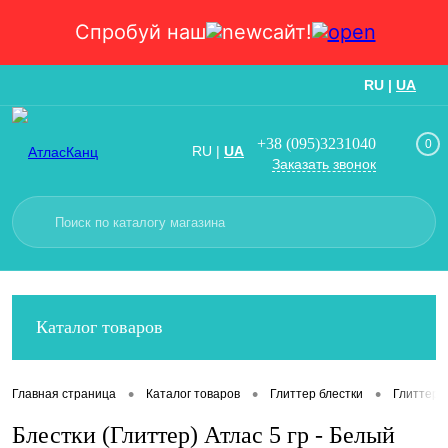
Спробуй наш
сайт!
RU
|
UA
Вход
Регистрация
+38 (095)3231040
0
RU
|
UA
Заказать звонок
Каталог товаров
•
•
•
Главная страница
Каталог товаров
Глиттер блестки
Глиттер 5
Блестки (Глиттер) Атлас 5 гр - Белый