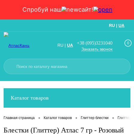
Спробуй наш
сайт!
RU
|
UA
Вход
Регистрация
+38 (095)3231040
0
RU
|
UA
Заказать звонок
Каталог товаров
•
•
•
Главная страница
Каталог товаров
Глиттер блестки
Глиттер 5
Блестки (Глиттер) Атлас 7 гр - Розовый