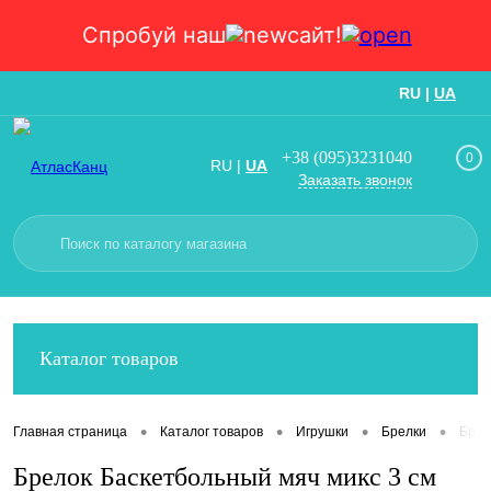
Спробуй наш
сайт!
RU
|
UA
Вход
Регистрация
+38 (095)3231040
0
RU
|
UA
Заказать звонок
Каталог товаров
•
•
•
•
Главная страница
Каталог товаров
Игрушки
Брелки
Брел
Брелок Баскетбольный мяч микс 3 см