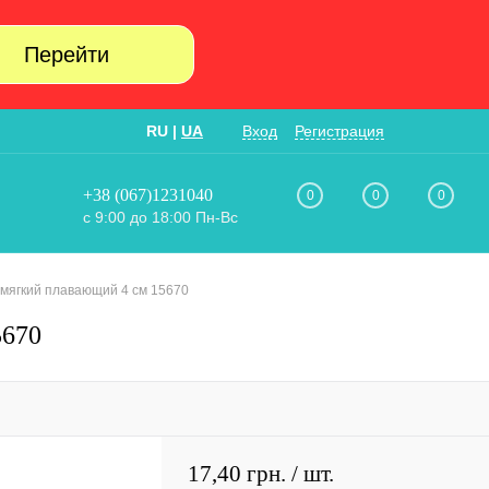
Перейти
RU
|
UA
Вход
Регистрация
+38 (067)1231040
0
0
0
с 9:00 до 18:00 Пн-Вс
мягкий плавающий 4 см 15670
5670
17,40 грн.
/ шт.