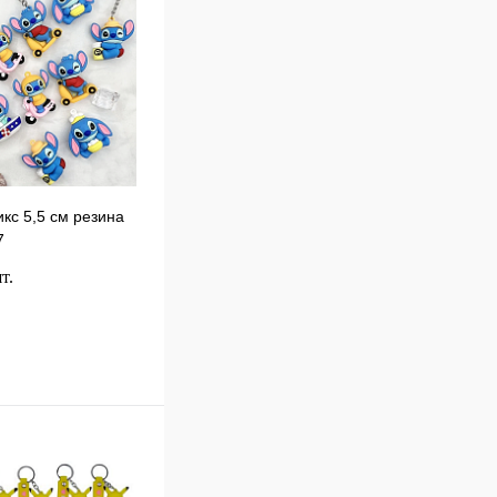
кс 5,5 см резина
7
т.
В корзину
к
Сравнение
В
наличии