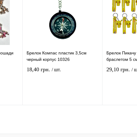
лошади
Брелок Компас пластик 3,5см
Брелок Пикачу
черный корпус 10326
браслетом 5 с
18,40 грн.
29,10 грн.
/ шт.
/ ш
рзину
В корзину
ение
Купить в 1 клик
Сравнение
Купить в 1 кли
В
В избранное
В
В избранное
и
наличии