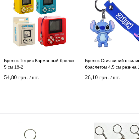
Брелок Тетрис Карманный брелок
Брелок Стич синий с сил
5 см 18-2
браслетом 4,5 см резина 
54,80 грн.
26,10 грн.
/ шт.
/ шт.
В корзину
В ко
Купить в 1 клик
Сравнение
Купить в 1 клик
Сравн
В избранное
В
В избранное
наличии
наличи