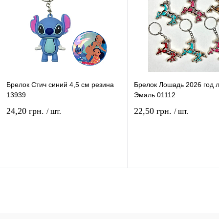
Брелок Стич синий 4,5 см резина
Брелок Лошадь 2026 год 
13939
Эмаль 01112
24,20 грн.
22,50 грн.
/ шт.
/ шт.
В корзину
В ко
Купить в 1 клик
Сравнение
Купить в 1 клик
Сравн
В избранное
В
В избранное
наличии
наличи