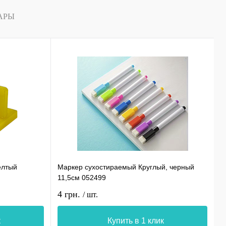
АРЫ
елтый
Маркер сухостираемый Круглый, черный
С
11,5см 052499
0
4 грн.
1
/ шт.
к
Купить в 1 клик