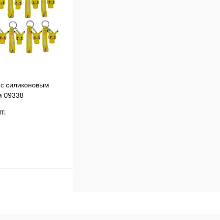
 с силиконовым
м 09338
т.
В корзину
к
Сравнение
В
наличии