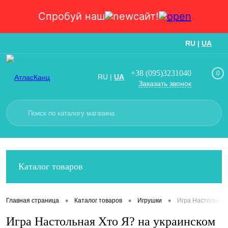
Спробуй наш
сайт!
RU
|
UA
Вход
Регистрация
+38 (095)3231040
0
RU
|
UA
Заказать звонок
Каталог товаров
•
•
•
Главная страница
Каталог товаров
Игрушки
Игра Настольная 
Игра Настольная Хто Я? на украинском