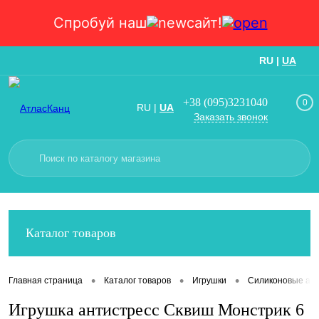
Спробуй наш
сайт!
RU
|
UA
Вход
Регистрация
+38 (095)3231040
0
RU
|
UA
Заказать звонок
Каталог товаров
•
•
•
Главная страница
Каталог товаров
Игрушки
Силиконовые ант
Игрушка антистресс Сквиш Монстрик 6