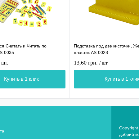
я Считать и Читать по
Подставка под две кисточки, Ж
AS-0035
пластик AS-0028
13,60 грн.
/ шт.
/ шт.
Купить в 1 клик
Купить в 1 кли
Copyright
та
добрий ма