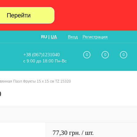
Перейти
RU
|
UA
Вход
Регистрация
+38 (067)1231040
0
0
0
с 9:00 до 18:00 Пн-Вс
вянная Пазл Фрукты 15 х 15 см TZ 15320
0
77,30 грн.
/ шт.