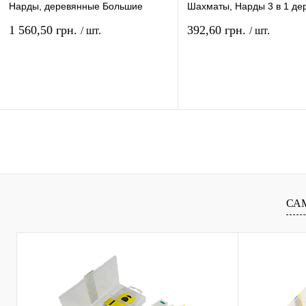
Нарды, деревянные Большие
Шахматы, Нарды 3 в 1 де
В5025-С
34см 623А
1 560,50 грн.
392,60 грн.
/ шт.
/ шт.
В корзину
В ко
Купить в 1 клик
Сравнение
Купить в 1 клик
Сравн
В избранное
В
В избранное
наличии
наличи
СА