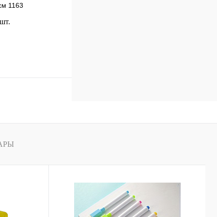
см 1163
 шт.
В корзину
к
Сравнение
В
наличии
АРЫ