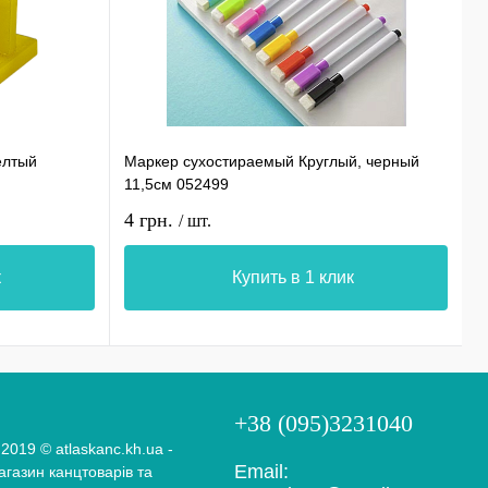
елтый
Маркер сухостираемый Круглый, черный
С
11,5см 052499
0
4 грн.
1
/ шт.
к
Купить в 1 клик
+38 (095)3231040
 2019 © atlaskanc.kh.ua -
Email:
газин канцтоварів та