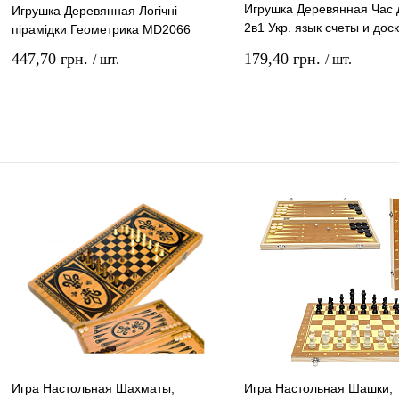
Игрушка Деревянная Час 
Игрушка Деревянная Логічні
2в1 Укр. язык счеты и дос
пірамідки Геометрика MD2066
магнитная MD1601
447,70 грн.
179,40 грн.
/ шт.
/ шт.
В корзину
В ко
Купить в 1 клик
Сравнение
Купить в 1 клик
Сравн
В избранное
В
В избранное
наличии
наличи
Игра Настольная Шахматы,
Игра Настольная Шашки,