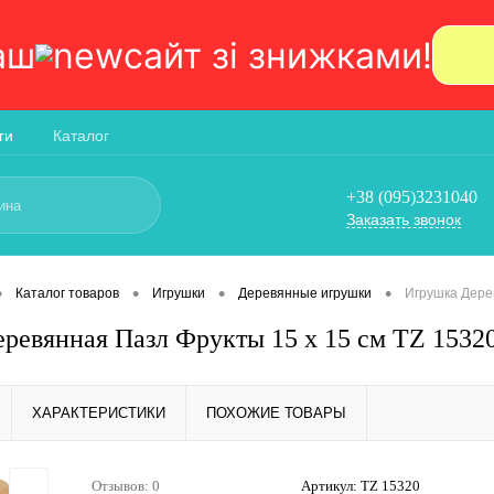
аш
сайт зi знижками!
ги
Каталог
+38 (095)3231040
Заказать звонок
•
•
•
•
Каталог товаров
Игрушки
Деревянные игрушки
Игрушка Дере
ревянная Пазл Фрукты 15 х 15 см TZ 1532
ХАРАКТЕРИСТИКИ
ПОХОЖИЕ ТОВАРЫ
Отзывов: 0
Артикул:
TZ 15320