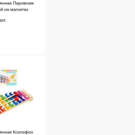
янная Паровозик
й на магнитах
 шт.
В корзину
к
Сравнение
В
наличии
вянная Ксилофон