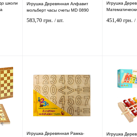
до школи
Игрушка Дерев
Игрушка Деревянная Алфавит
ка
Математически
мольберт часы счеты MD 0890
С61400
583,70 грн.
451,40 грн.
/ шт.
/
рзину
В корзину
ение
Купить в 1 клик
Сравнение
Купить в 1 кли
В
В избранное
В
В избранное
и
наличии
Игрушка Деревянная Рамка-
Игрушка Дере