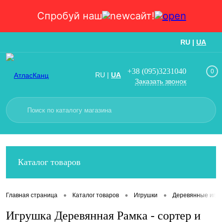
Спробуй наш
сайт!
RU
|
UA
Вход
Регистрация
+38 (095)3231040
0
RU
|
UA
Заказать звонок
Каталог товаров
•
•
•
Главная страница
Каталог товаров
Игрушки
Деревянные игр
Игрушка Деревянная Рамка - сортер и