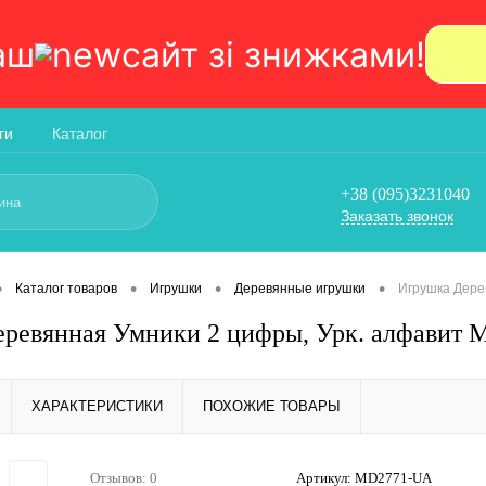
аш
сайт зi знижками!
ги
Каталог
+38 (095)3231040
Заказать звонок
•
•
•
•
Каталог товаров
Игрушки
Деревянные игрушки
Игрушка Дере
ревянная Умники 2 цифры, Урк. алфавит
ХАРАКТЕРИСТИКИ
ПОХОЖИЕ ТОВАРЫ
Отзывов: 0
Артикул:
MD2771-UA