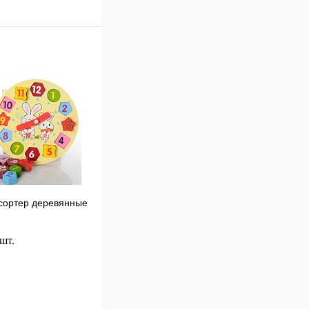
В корзину
к
Сравнение
В
наличии
сортер деревянные
 шт.
В корзину