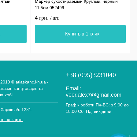
елтый
Маркер сухостираемый Круглый, черный
С
11,5см 052499
0
4 грн.
1
/ шт.
к
Купить в 1 клик
+38 (095)3231040
 2019 © atlaskanc.kh.ua -
Email:
газин канцтоварів та
veer.alex7@gmail.com
ля хобі
Графік роботи Пн-ВС: з 9:00 до
 Харків а/с 1231.
18:00 Сб, Нд: вихідний
ть на карте