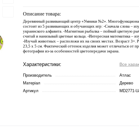
Описание товара:
Деревянный развивающий центр «Умники №2». Многофункционал
состоит из 5 развивающих и обучающих игр: -Сначала слова – из
украинского алфавита. -Магнитная рыбалка – поймай цветную ры
считай и нанизывай цветные кольца. -Интересная математика – и
-Изучай животных – расположи их на своих местах. Возраст 3+. Р
23,5 х 5 см. Фактический оттенок изделия может отличаться от п
фотографии из-за особенностей цветопередачи экрана.
Характеристики:
Все хара
Производитель
Атлас
Матеріал
Дерево
Артикул
MD2771-U