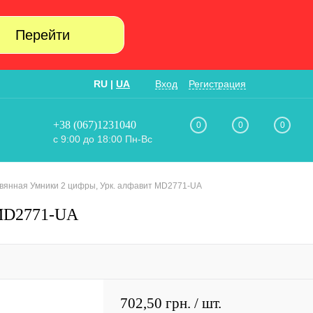
Перейти
RU
|
UA
Вход
Регистрация
+38 (067)1231040
0
0
0
с 9:00 до 18:00 Пн-Вс
вянная Умники 2 цифры, Урк. алфавит MD2771-UA
 MD2771-UA
702,50 грн.
/ шт.