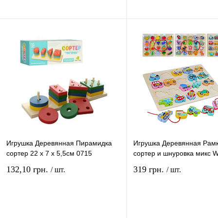
В корзину
В ко
Купить в 1 клик
Сравнение
Купить в 1 клик
Сравн
В избранное
В
В избранное
наличии
наличи
Игрушка Деревянная Пирамидка
Игрушка Деревянная Рамк
сортер 22 х 7 х 5,5см 0715
сортер и шнуровка микс 
132,10 грн.
319 грн.
/ шт.
/ шт.
В корзину
В ко