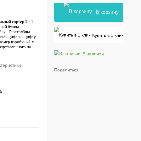
В корзину
ьный сортер 5 в 1
учай буквы
бку. -Геостолбцы –
Купить в 1 клик
зучай цифры и цифру.
азмер коробки 41 х
редставленного на
В наличии
ктеристики
Поделиться
A