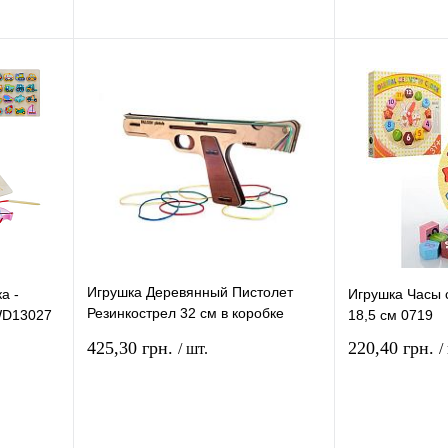
рзину
В корзину
ение
Купить в 1 клик
Сравнение
Купить в 1 кли
В
В избранное
В
В избранное
и
наличии
Игрушка Деревянный Пистолет
а -
Игрушка Часы 
Резинкострел 32 см в коробке
WD13027
18,5 см 0719
16043
425,30 грн.
220,40 грн.
/ шт.
/
рзину
В корзину