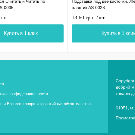
я Считать и Читать по
Подставка под две кисточки, Ж
AS-0035
пластик AS-0028
13,60 грн.
/ шт.
/ шт.
Купить в 1 клик
Купить в 1 кли
Copyright
та
добрий ма
товарів д
тика конфиденциальности
н и Возврат товара и гарантийные обязательства
61051, м.
Посмотре