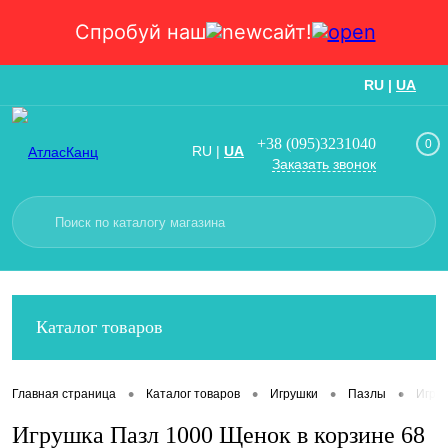
Спробуй наш
сайт!
RU
|
UA
Вход
Регистрация
+38 (095)3231040
0
RU
|
UA
Заказать звонок
Каталог товаров
•
•
•
•
Главная страница
Каталог товаров
Игрушки
Пазлы
Игруш
Игрушка Пазл 1000 Щенок в корзине 68