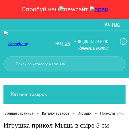
Спробуй наш
сайт!
RU
|
UA
Вход
Регистрация
+38 (095)3231040
0
RU
|
UA
Заказать звонок
Каталог товаров
•
•
•
Главная страница
Каталог товаров
Игрушки
Приколы и Маски
Игрушка прикол Мышь в сыре 5 см