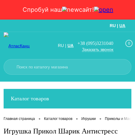
Спробуй наш
сайт!
RU
|
UA
Вход
Регистрация
+38 (095)3231040
0
RU
|
UA
Заказать звонок
Каталог товаров
•
•
•
Главная страница
Каталог товаров
Игрушки
Приколы и Маски
Игрушка Прикол Шарик Антистресс