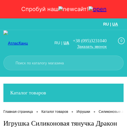
Спробуй наш
сайт!
RU
|
UA
Вход
Регистрация
+38 (095)3231040
0
RU
|
UA
Заказать звонок
Каталог товаров
•
•
•
Главная страница
Каталог товаров
Игрушки
Силиконовые ант
Игрушка Силиконовая тянучка Дракон