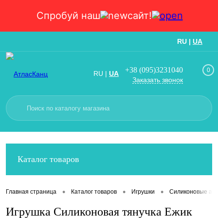
Спробуй наш
сайт!
RU
|
UA
Вход
Регистрация
+38 (095)3231040
0
RU
|
UA
Заказать звонок
Каталог товаров
•
•
•
Главная страница
Каталог товаров
Игрушки
Силиконовые ант
Игрушка Силиконовая тянучка Ежик