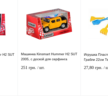
В
В избранное
В
В избранное
и
наличии
Машинка Kinsmart Hummer H2 SUТ
r H2 SUT
Игрушка Пласт
2005, с доской для серфинга
Грабли 22см Т
KT5097WS
251 грн.
27,80 грн.
/ шт.
/ ш
рзину
В корзину
ение
Купить в 1 клик
Сравнение
Купить в 1 кли