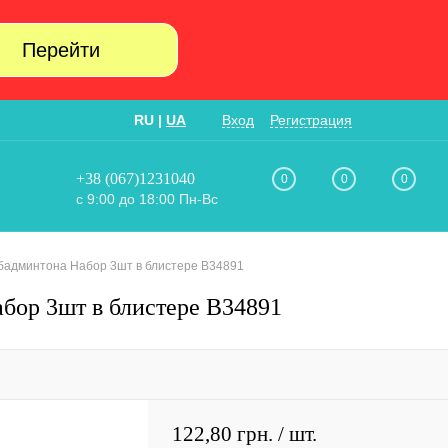
Перейти
RU
|
UA
Вход
Регистрация
+38 (067)1231040
0
0
0
с 9:00 до 18:00 Пн-Вс
бадминтона Набор 3шт в блистере В34891
бор 3шт в блистере В34891
122,80 грн.
/ шт.