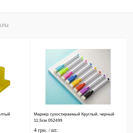
В
наличии
АРЫ
елтый
Маркер сухостираемый Круглый, черный
С
11,5см 052499
0
4 грн.
1
/ шт.