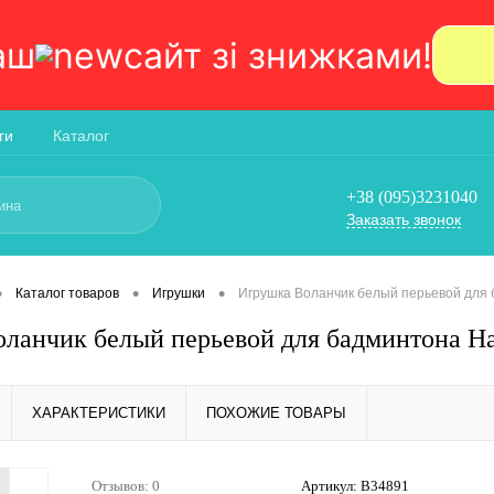
аш
сайт зi знижками!
ги
Каталог
+38 (095)3231040
Заказать звонок
•
•
•
Каталог товаров
Игрушки
Игрушка Воланчик белый перьевой для 
ланчик белый перьевой для бадминтона На
ХАРАКТЕРИСТИКИ
ПОХОЖИЕ ТОВАРЫ
Отзывов: 0
Артикул:
В34891