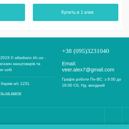
к
Купить в 1 клик
+38 (095)3231040
 2019 © atlaskanc.kh.ua -
Email:
газин канцтоварів та
veer.alex7@gmail.com
ля хобі
Графік роботи Пн-ВС: з 9:00 до
 Харків а/с 1231.
18:00 Сб, Нд: вихідний
ть на карте