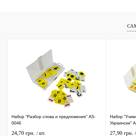
В избранное
В
В избранное
наличии
наличи
СА
Набор "Разбор слова и предложения" AS-
Набор "Учимс
0046
Украински" 
24,70 грн.
27,90 грн.
/ шт.