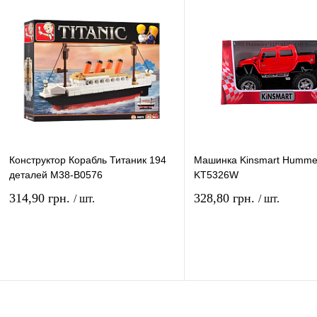
В избранное
В
В избранное
наличии
наличи
Конструктор Корабль Титаник 194
Машинка Kinsmart Humme
деталей M38-B0576
KT5326W
314,90 грн.
328,80 грн.
/ шт.
/ шт.
В корзину
В ко
Купить в 1 клик
Сравнение
Купить в 1 клик
Сравн