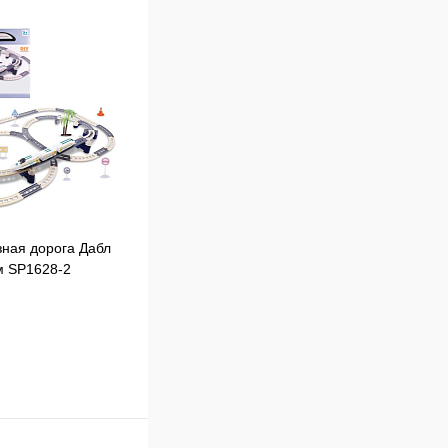
ная дорога Дабл
м SP1628-2
В корзину
к
Сравнение