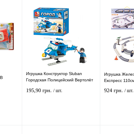
Игрушка Конструктор Sluban
Игрушка Желез
1В
Городская Полицейский Вертолёт
Експресс 110с
серия 85 деталей M38-B0175
195,90 грн.
924 грн.
/ шт.
/ шт.
рзину
В корзину
ение
Купить в 1 клик
Сравнение
Купить в 1 кли