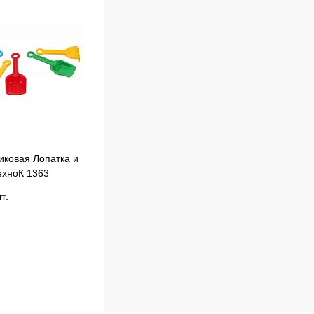
В
наличии
иковая Лопатка и
ехноК 1363
т.
В корзину
к
Сравнение