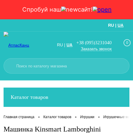
Спробуй наш
сайт!
RU
|
UA
Вход
Регистрация
+38 (095)3231040
0
RU
|
UA
Заказать звонок
Каталог товаров
•
•
•
Главная страница
Каталог товаров
Игрушки
Игрушечные маш
Машинка Kinsmart Lamborghini