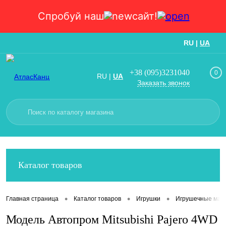
Спробуй наш
сайт!
RU
|
UA
Вход
Регистрация
+38 (095)3231040
0
RU
|
UA
Заказать звонок
Каталог товаров
•
•
•
Главная страница
Каталог товаров
Игрушки
Игрушечные маш
Модель Автопром Mitsubishi Pajero 4WD