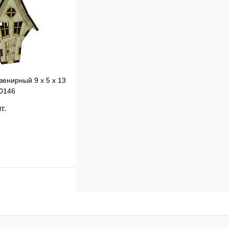
венирный 9 х 5 х 13
-0146
т.
В корзину
к
Сравнение
В
наличии