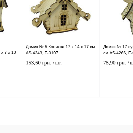
Домик № 5 Копилка 17 х 14 х 17 см
Домик № 17 су
х 7 х 10
AS-4243, F-0107
см AS-4266, F
153,60 грн.
75,90 грн.
/ шт.
/ ш
рзину
В корзину
ение
Купить в 1 клик
Сравнение
Купить в 1 кли
В
В избранное
В
В избранное
и
наличии