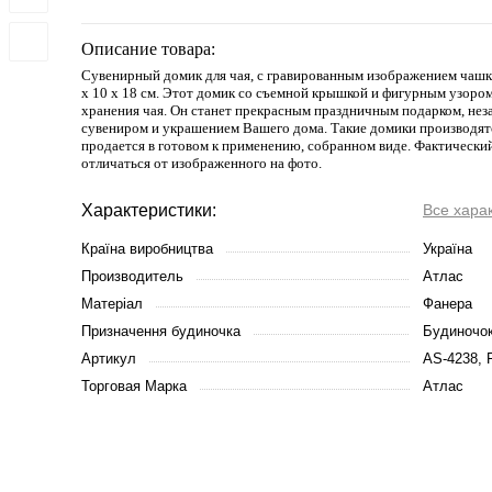
Описание товара:
Сувенирный домик для чая, с гравированным изображением чашки
х 10 х 18 см. Этот домик со съемной крышкой и фигурным узором
хранения чая. Он станет прекрасным праздничным подарком, не
сувениром и украшением Вашего дома. Такие домики производятс
продается в готовом к применению, собранном виде. Фактически
отличаться от изображенного на фото.
Характеристики:
Все хара
Країна виробництва
Україна
Производитель
Атлас
Матеріал
Фанера
Призначення будиночка
Будиночо
Артикул
AS-4238, 
Торговая Марка
Атлас