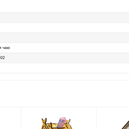
я чаю
102