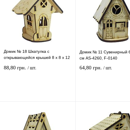
Домик № 18 Шкатулка с
Домик № 11 Сувенирный 6 
открывающейся крышей 8 х 8 х 12
см AS-4260, F-0140
см AS-4267, F-0147
88,80 грн.
64,80 грн.
/ шт.
/ шт.
В корзину
В ко
Купить в 1 клик
Сравнение
Купить в 1 клик
Сравн
В избранное
В
В избранное
наличии
наличи