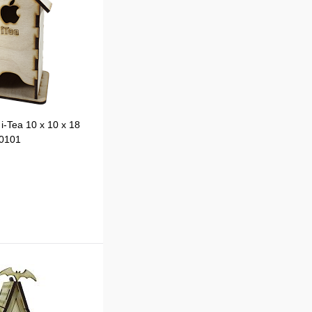
i-Tea 10 х 10 х 18
-0101
В корзину
к
Сравнение
В
наличии