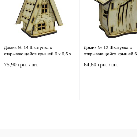
Домик № 14 Шкатулка с
Домик № 12 Шкатулка с
открывающейся крышей 6 х 6,5 х
открывающейся крышей 6 
10 см AS-4263, F-0143
см AS-4261, F-0141
75,90 грн.
64,80 грн.
/ шт.
/ шт.
В корзину
В ко
Купить в 1 клик
Сравнение
Купить в 1 клик
Сравн
В избранное
В
В избранное
наличии
наличи