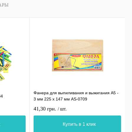
АРЫ
Фанера для выпиливания и выжигания А5 -
П
34
3 мм 225 х 147 мм AS-0709
п
41,30 грн.
1
/ шт.
к
Купить в 1 клик