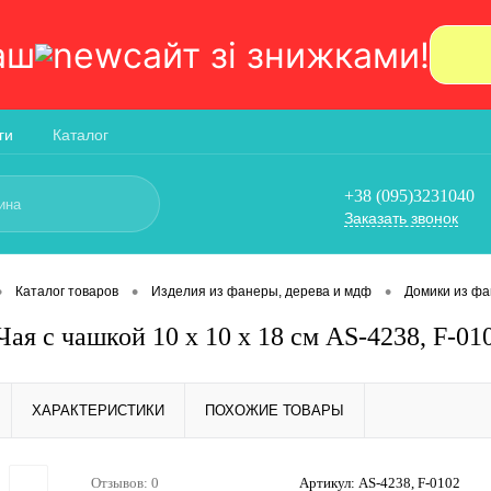
аш
сайт зi знижками!
ги
Каталог
+38 (095)3231040
Заказать звонок
•
•
•
Каталог товаров
Изделия из фанеры, дерева и мдф
Домики из ф
ая с чашкой 10 х 10 х 18 см AS-4238, F-01
ХАРАКТЕРИСТИКИ
ПОХОЖИЕ ТОВАРЫ
Отзывов: 0
Артикул:
AS-4238, F-0102