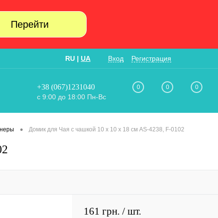
Перейти
RU
|
UA
Вход
Регистрация
+38 (067)1231040
0
0
0
с 9:00 до 18:00 Пн-Вс
•
анеры
Домик для Чая с чашкой 10 х 10 х 18 см AS-4238, F-0102
02
161 грн.
/ шт.