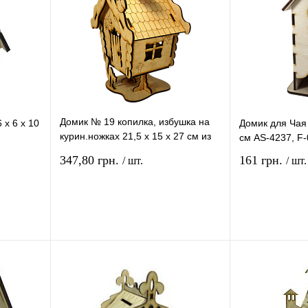
Домик № 19 копилка, избушка на
х 6 х 10
Домик для Чая 
курин.ножках 21,5 х 15 х 27 см из
см AS-4237, F
фанеры AS-4294
347,80 грн.
161 грн.
/ шт.
/ шт.
рзину
В корзину
ение
Купить в 1 клик
Сравнение
Купить в 1 кли
В
В избранное
В
В избранное
и
наличии