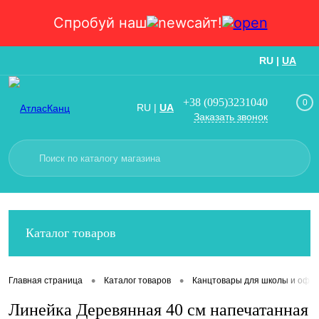
Спробуй наш
сайт!
RU
|
UA
Вход
Регистрация
+38 (095)3231040
0
RU
|
UA
Заказать звонок
Каталог товаров
•
•
Главная страница
Каталог товаров
Канцтовары для школы и офис
Линейка Деревянная 40 см напечатанная