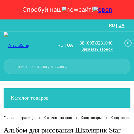
Спробуй наш
сайт!
RU
|
UA
Вход
Регистрация
+38 (095)3231040
0
RU
|
UA
Заказать звонок
Каталог товаров
•
•
•
Главная страница
Каталог товаров
Канцтовары
Канцтовары
Альбом для рисования Школярик Star