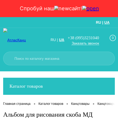
Спробуй наш
сайт!
RU
|
UA
Вход
Регистрация
+38 (095)3231040
0
RU
|
UA
Заказать звонок
Каталог товаров
•
•
•
Главная страница
Каталог товаров
Канцтовары
Канцтовары
Альбом для рисования скоба МД