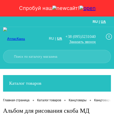
Спробуй наш
сайт!
RU
|
UA
Вход
Регистрация
+38 (095)3231040
0
RU
|
UA
Заказать звонок
Каталог товаров
•
•
•
Главная страница
Каталог товаров
Канцтовары
Канцтовары
Альбом для рисования скоба МД