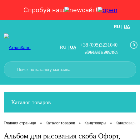
Спробуй наш
сайт!
RU
|
UA
Вход
Регистрация
+38 (095)3231040
0
RU
|
UA
Заказать звонок
Каталог товаров
•
•
•
Главная страница
Каталог товаров
Канцтовары
Канцтовары
Альбом для рисования скоба Офорт,