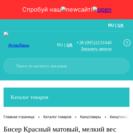
Спробуй наш
сайт!
RU
|
UA
Вход
Регистрация
+38 (095)3231040
0
RU
|
UA
Заказать звонок
Каталог товаров
•
•
•
Главная страница
Каталог товаров
Канцтовары
Канцтовары
Бисер Красный матовый, мелкий вес