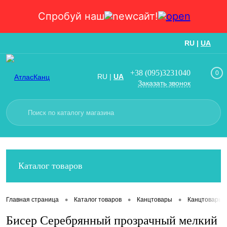
Спробуй наш
сайт!
RU
|
UA
Вход
Регистрация
+38 (095)3231040
0
RU
|
UA
Заказать звонок
Каталог товаров
•
•
•
Главная страница
Каталог товаров
Канцтовары
Канцтовары
Бисер Серебрянный прозрачный мелкий