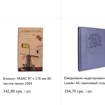
В корзину
В ко
Купить в 1 клик
Сравнение
Купить в 1 клик
Сравн
В избранное
В
В избранное
наличии
наличи
Ежедневник недатирован
Блокнот YASAC 97 х 178 мм 80
Leader А5 сиреневый гол
листов линия 1064
линия NPD-A5-6, 140606
142,80 грн.
194,70 грн.
/ шт.
/ шт.