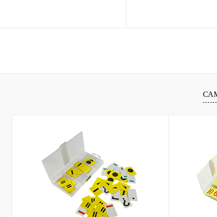
В корзину
В ко
Купить в 1 клик
Сравнение
Купить в 1 клик
Сравн
В избранное
В
В избранное
наличии
наличи
СА