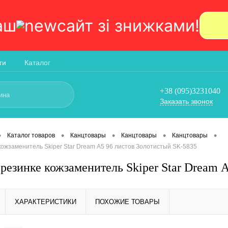
аш
сайт зi знижками!
ги
Каталог
+38 (095)3231040
Заказать звонок
•
•
•
•
•
Каталог товаров
Канцтовары
Канцтовары
Канцтовары
кожзаменитель Skiper Star Dream А5 96 листов Золотистый SK-5835
 резинке кожзаменитель Skiper Star Dream 
ХАРАКТЕРИСТИКИ
ПОХОЖИЕ ТОВАРЫ