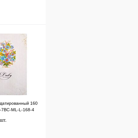
В корзину
к
Сравнение
В
наличии
датированный 160
-7BC-ML-L-168-4
 шт.