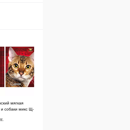
нский мягкая
 и собаки микс Щ-
б
т.