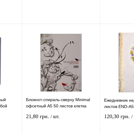
рзину
В корзину
ение
Купить в 1 клик
Сравнение
Купить в 1 кли
В
В избранное
В
В избранное
и
наличии
ный
Блокнот-спираль-cверху Minimal
Ежедневник не
убой
офсетный А5 50 листов клетка
листов END-A5
102020/1
21,80 грн.
120,30 грн.
/ шт.
/