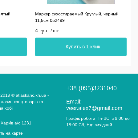
елтый
Маркер сухостираемый Круглый, черный
С
11,5см 052499
0
4 грн.
1
/ шт.
к
Купить в 1 клик
+38 (095)3231040
 2019 © atlaskanc.kh.ua -
Email:
газин канцтоварів та
veer.alex7@gmail.com
ля хобі
Графік роботи Пн-ВС: з 9:00 до
 Харків а/с 1231.
18:00 Сб, Нд: вихідний
ть на карте