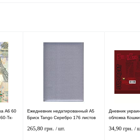
ка А6 60
Ежедневник недатированный А5
Дневник украи
60-Тк-
Бриск Tango Серебро 176 листов
обложка Кошки
ЗВ-14
В5-48-Мп-Л-Бч
265,80 грн.
34,90 грн.
/ шт.
/ ш