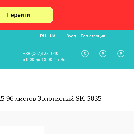
Перейти
RU
|
UA
Вход
Регистрация
+38 (067)1231040
0
0
0
с 9:00 до 18:00 Пн-Вс
А5 96 листов Золотистый SK-5835