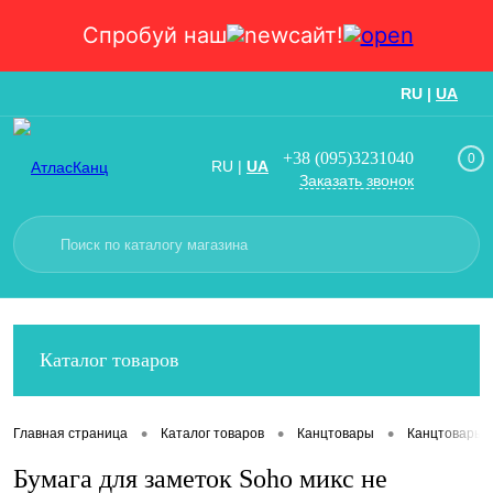
Спробуй наш
сайт!
RU
|
UA
Вход
Регистрация
+38 (095)3231040
0
RU
|
UA
Заказать звонок
Каталог товаров
•
•
•
Главная страница
Каталог товаров
Канцтовары
Канцтовары
Бумага для заметок Soho микс не