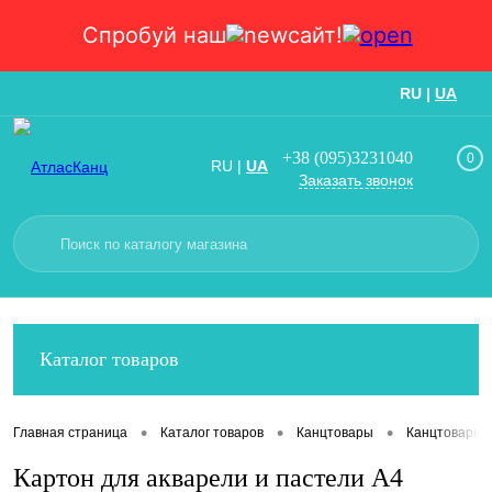
Спробуй наш
сайт!
RU
|
UA
Вход
Регистрация
+38 (095)3231040
0
RU
|
UA
Заказать звонок
Каталог товаров
•
•
•
Главная страница
Каталог товаров
Канцтовары
Канцтовары
Картон для акварели и пастели А4