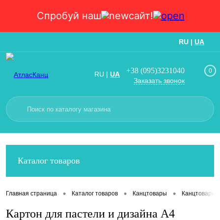
Спробуй наш
сайт!
RU
|
UA
Вход
Регистрация
+38 (095)3231040
0
RU
|
UA
Заказать звонок
Каталог товаров
•
•
•
Главная страница
Каталог товаров
Канцтовары
Канцтовары
Картон для пастели и дизайна А4