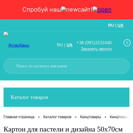
Спробуй наш
сайт!
RU
|
UA
Вход
Регистрация
+38 (095)3231040
0
RU
|
UA
Заказать звонок
Каталог товаров
•
•
•
Главная страница
Каталог товаров
Канцтовары
Канцтовары
Картон для пастели и дизайна 50х70см